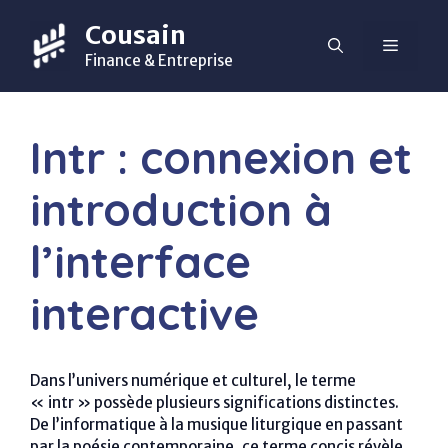
Aller
Cousain
au
MENU
contenu
Finance & Entreprise
Intr : connexion et
introduction à
l’interface
interactive
Dans l’univers numérique et culturel, le terme
« intr » possède plusieurs significations distinctes.
De l’informatique à la musique liturgique en passant
par la poésie contemporaine, ce terme concis révèle