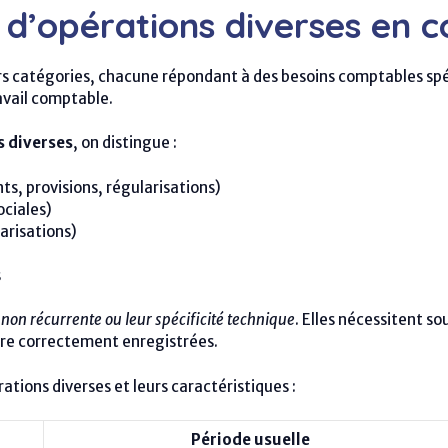
 d’opérations diverses en c
urs catégories, chacune répondant à des besoins comptables sp
avail comptable.
s diverses
, on distingue :
ts, provisions, régularisations)
ociales)
arisations)
s
non récurrente ou leur spécificité technique
. Elles nécessitent s
tre correctement enregistrées.
ations diverses et leurs caractéristiques :
Période usuelle