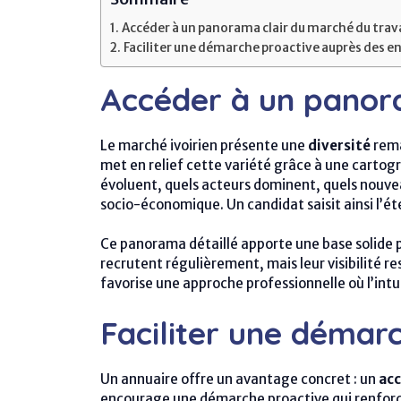
Accéder à un panorama clair du marché du trava
Faciliter une démarche proactive auprès des e
Accéder à un panora
Le marché ivoirien présente une
diversité
rema
met en relief cette variété grâce à une cartog
évoluent, quels acteurs dominent, quels nouve
socio-économique. Un candidat saisit ainsi l’é
Ce panorama détaillé apporte une base solide 
recrutent régulièrement, mais leur visibilité re
favorise une approche professionnelle où l’int
Faciliter une démar
Un annuaire offre un avantage concret : un
acc
encourage une démarche proactive qui renforce 