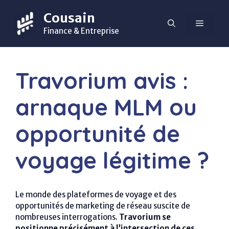
Aller
Cousain
au
MENU
contenu
Finance & Entreprise
Travorium avis :
arnaque MLM ou
opportunité de
voyage légitime ?
Le monde des plateformes de voyage et des
opportunités de marketing de réseau suscite de
nombreuses interrogations.
Travorium se
positionne précisément à l’intersection de ces